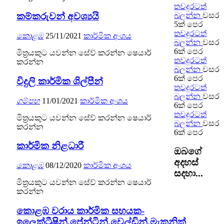
තවදුරටත්
බලන්න
වසර
කම්කරුවන් අවශ්‍යයි
5ක් පෙර
තවදුරටත්
කොළඹ
25/11/2021
කාර්මික අංශය
බලන්න
වසර
6ක් පෙර
මිත්‍රයකුට යවන්න
සේව් කරන්න
ෂෙයාර්
තවදුරටත්
කරන්න
බලන්න
වසර
6ක් පෙර
විදුලි කාර්මික ශිල්පීන්
තවදුරටත්
බලන්න
වසර
ගම්පහ
11/01/2021
කාර්මික අංශය
6ක් පෙර
තවදුරටත්
මිත්‍රයකුට යවන්න
සේව් කරන්න
ෂෙයාර්
බලන්න
වසර
කරන්න
6ක් පෙර
කාර්මික නිළධාරී
ඔබගේ
අදහස්
කොළඹ
08/12/2020
කාර්මික අංශය
සදහා...
මිත්‍රයකුට යවන්න
සේව් කරන්න
ෂෙයාර්
කරන්න
කොළඹ වරාය කාර්මික සහයක-
ඉලෙක්ට්‍රීෂින්,පේන්ටින්,වෙල්ඩින්,මැකනික්