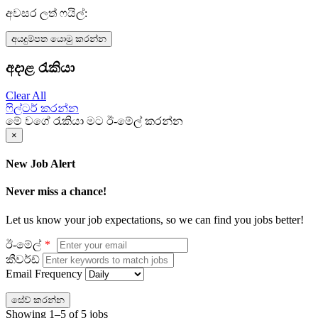
අවසර ලත් ෆයිල්:
අයදුම්පත යොමු කරන්න
අදාළ රැකියා
Clear All
ෆිල්ටර් කරන්න
මේ වගේ රැකියා මට ඊ-මේල් කරන්න
×
New Job Alert
Never miss a chance!
Let us know your job expectations, so we can find you jobs better!
ඊ-මේල්
කීවර්ඩ්
Email Frequency
සේව් කරන්න
Showing 1–5 of 5 jobs