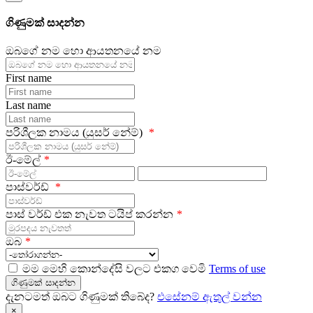
ගිණුමක් සාදන්න
ඔබගේ නම හො ආයතනයේ නම
First name
Last name
පරිශීලක නාමය (යුසර් නේම්)
ඊ-මේල්
පාස්වර්ඩ්
පාස් වර්ඩ් එක නැවත ටයිප් කරන්න
ඔබ
මම මෙහි කොන්දේසි වලට එකග වෙමි
Terms of use
ගිණුමක් සාදන්න
දැනටමත් ඔබට ගිණුමක් තිබේද?
එසේනම් ඇතුල් වන්න
×