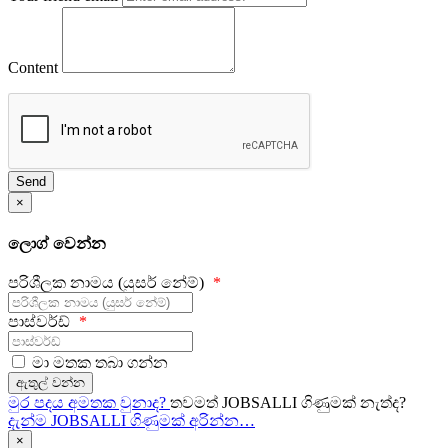
Content
Send
×
ලොග් වෙන්න
පරිශීලක නාමය (යුසර් නේම්)
පාස්වර්ඩ්
මා මතක තබා ගන්න
ඇතුල් වන්න
මුර පදය අමතක වුනාද?
තවමත් JOBSALLI ගිණුමක් නැත්ද?
දැන්ම JOBSALLI ගිණුමක් අරින්න…
×