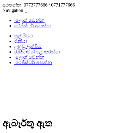
අමතන්න:
0773777666 / 0771777666
Navigation
ලොග් වෙන්න
රෙජිස්ටර් වෙන්න
මුල් පිටුව
රැකියා
ලුහුඬු දැන්වීම්
රැකියාවක් පළ කරන්න
ලොග් වෙන්න
රෙජිස්ටර් වෙන්න
ඇබෑර්තු ඇත