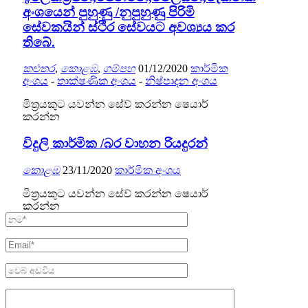
අංශයෙන් පුහුණු /නුපුහුණු පිරිමි
සේවකයින් ස්ථිර සේවයට අවශ්‍යය කර
තිබේ.
කළුතර
,
කොළඹ
,
ගම්පහ
01/12/2020
කාර්මික
අංශය
-
තාක්ෂණික අංශය
-
නිෂ්පාදන අංශය
මිත්‍රයකුට යවන්න
සේව් කරන්න
ෂෙයාර්
කරන්න
විදුලි කාර්මික /බර වාහන රියදුරන්
කොළඹ
23/11/2020
කාර්මික අංශය
මිත්‍රයකුට යවන්න
සේව් කරන්න
ෂෙයාර්
කරන්න