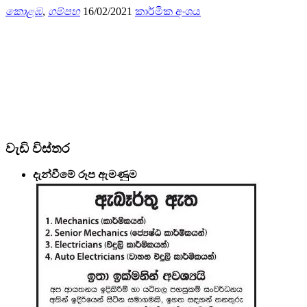
කොළඹ
,
ගම්පහ
16/02/2021
කාර්මික අංශය
වැඩි විස්තර
දැන්වීමේ රූප ඇමණුම