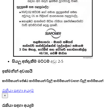
සියලු අත්දැකීම් මට්ටම්
අවු: 2-5
ඉක්මනින් අවශ්‍යයි
කාර්මිකයන්/ජේෂ්ඨ කාර්මිකයන්/විදුලි කාර්මිකයන්/වාහන විදුලි කාර්මිකයන්
රැකියා සඳහා අයදුම්
×
රැකියා සඳහා අයදුම්