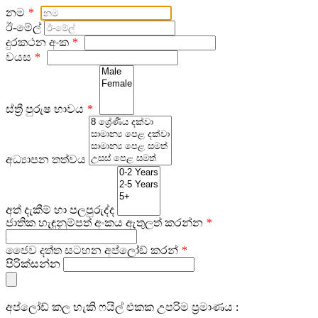
නම
ඊ-මේල්
දුරකථන අංක
වයස
ස්ත්‍රී පුරුෂ භාවය
අධ්‍යාපන තත්වය
අත් දැකීම් හා පලපුරුද්ද
ජාතික හැඳුනුම්පත් අංකය ඇතුලත් කරන්න
ජෛව දත්ත සටහන අප්ලෝඩ් කරන්
පිරික්සන්න
අප්ලෝඩ් කල හැකි ෆයිල් එකක උපරිම ප්‍රමාණය :