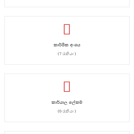
කාර්මික අංශය
(7 රැකියා )
කාර්යාල ලේකම්
(0 රැකියා )