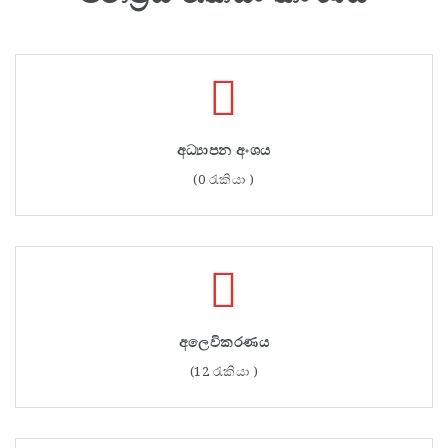
අධ්‍යාපන අංශය
(0 රැකියා )
අලෙවිකරණය
(12 රැකියා )