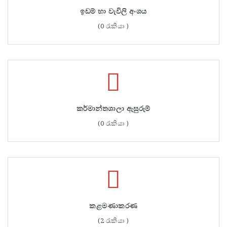
ඉඩම් හා වැවිලි අංශය
(0 රැකියා )
කර්මාන්තශාලා ඇසුරුම්
(0 රැකියා )
කළමණාකරණ
(2 රැකියා )