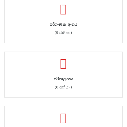
පරිගණක අංශය
(5 රැකියා )
පරිපාලනය
(0 රැකියා )