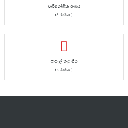
පාරිභෝගික අංශය
(5 රැකියා )
පාසැල් හැර ගිය
(4 රැකියා )