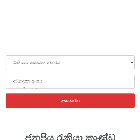
සොයන්න
ජනප්‍රිය රැකියා කාණ්ඩ