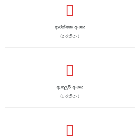
ආරක්ෂක අංශය
(2 රැකියා )
ඇගලුම් අංශය
(1 රැකියා )