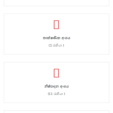
තාක්ෂණික අංශය
(2 රැකියා )
නිෂ්පාදන අංශය
(11 රැකියා )