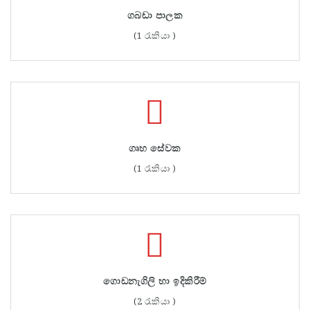
ගබඩා පාලක
(1 රැකියා )
ගෘහ සේවක
(1 රැකියා )
ගොඩනැගිලි හා ඉදිකිරීම්
(2 රැකියා )