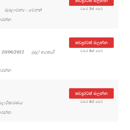
තවදුරටත් බලන්න
වසර 3ක් පෙර
රූපලාවන්‍ය
-
වෙනත්
කරන්න
තවදුරටත් බලන්න
වසර 4ක් පෙර
20/06/2022
මුදල් අයකැමි
කරන්න
තවදුරටත් බලන්න
වසර 4ක් පෙර
ලෙවිකරණය
කරන්න