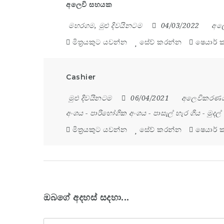
අලෙවි සහයක
මහරගම
,
මුළු දිවයිනටම
04/03/2022
අල
මිත්‍රයකුට යවන්න
සේව් කරන්න
ෂෙයාර් 
Cashier
මුළු දිවයිනටම
06/04/2021
අලෙවිකරණ
අංශය
-
පාරිභෝගික අංශය
-
පාසැල් හැර ගිය
-
මුදල්
මිත්‍රයකුට යවන්න
සේව් කරන්න
ෂෙයාර් 
ඔබගේ අදහස් සදහා...