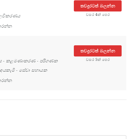
තවදුරටත් බලන්න
වසර 4ක් පෙර
ෙවිකරණය
කරන්න
තවදුරටත් බලන්න
වසර 5ක් පෙර
ය
-
කළමණාකරණ
-
පරිගණක
 අයකැමි
-
සේවා සහායක
කරන්න