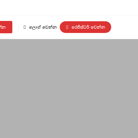
න්න
ලොග් වෙන්න
රෙජිස්ටර් වෙන්න