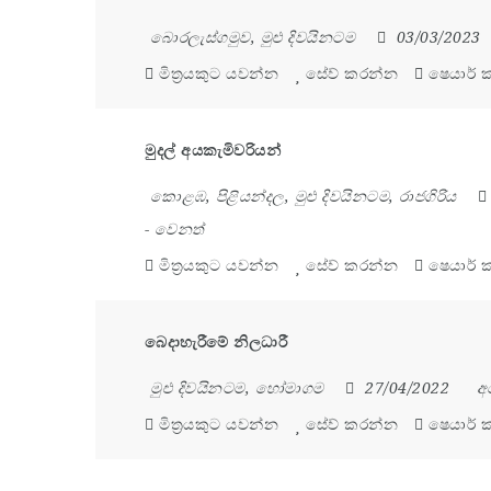
බොරලැස්ගමුව
,
මුළු දිවයිනටම
03/03/2023
මිත්‍රයකුට යවන්න
සේව් කරන්න
ෂෙයාර් 
මුදල් අයකැමිවරියන්
කොළඹ
,
පිළියන්දල
,
මුළු දිවයිනටම
,
රාජගිරිය
-
වෙනත්
මිත්‍රයකුට යවන්න
සේව් කරන්න
ෂෙයාර් 
බෙදාහැරීමේ නිලධාරී
මුළු දිවයිනටම
,
හෝමාගම
27/04/2022
අ
මිත්‍රයකුට යවන්න
සේව් කරන්න
ෂෙයාර් 