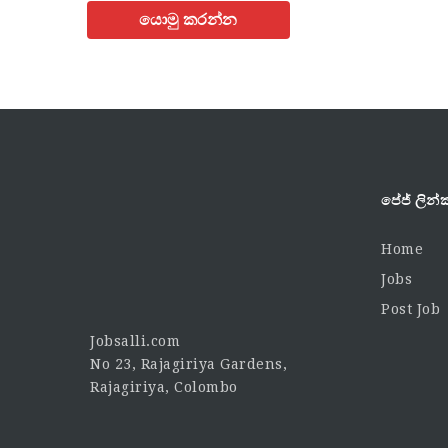
පේජ් ලින්ක
Home
Jobs
Post Job
Jobsalli.com
No 23, Rajagiriya Gardens,
Rajagiriya, Colombo