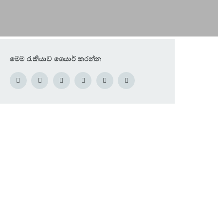
මෙම රැකියාව ශෙයාර් කරන්න