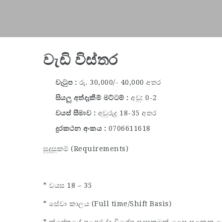
වැඩි විස්තර
වැටුප
රු. 30,000/- 40,000 අතර
සියලු අත්දැකීම් මට්ටම්
අවු: 0-2
වයස් සීමාව
අවුරුදු 18-35 අතර
දුරකථන අංකය
0706611618
සුදුසුකම් (Requirements)
* වයස 18 – 35
* සේවා කාලය (Full time/Shift Basis)
* ක්ෂේත්‍රයේ පළපුරුද්ද විශේෂ සුදුසුකමක් ලෙස සලකනු ල