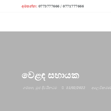
අමතන්න:
0773777666 / 0771777666
වෙළඳ සහායක
ගම්පහ
,
මුළු දිවයිනටම
15/02/2022
අලෙවිකර