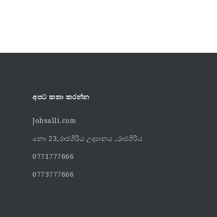
අපට කතා කරන්න
Jobsalli.com
නො 23,රාජගිරිය උද්‍යානය ,රාජගිරිය
0771777666
0773777666