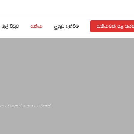
මුල් පිටුව
රැකියා
ලුහුඬු දැන්වීම්
රැකියාවක් පළ කර
ණය
-
ව්‍යාපාර අංශය
-
වෙනත්