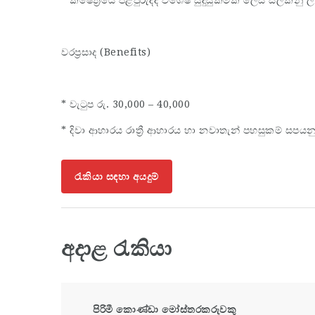
වරප්‍රසාද (Benefits)
* වැටුප රු. 30,000 – 40,000
* දිවා ආහාරය රාත්‍රී ආහාරය හා නවාතැන් පහසුකම් සපයන
රැකියා සඳහා අයදුම්
අදාළ රැකියා
පිරිමී කොණ්ඩා මෝස්තරකරුවකු