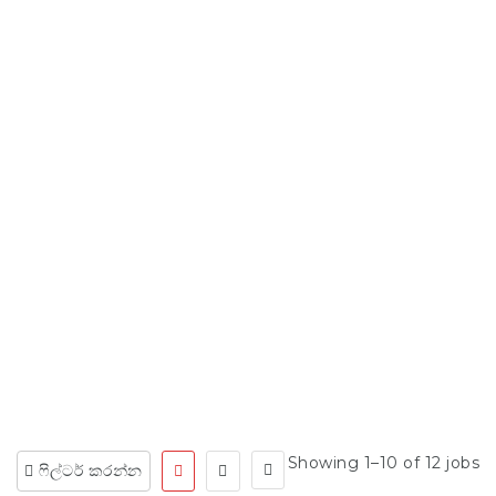
සියලු රැකියා ක්ෂේත්‍ර
සොයන්න
Showing 1–10 of 12 jobs
ෆිල්ටර් කරන්න