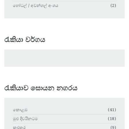
හෝටල් / අවන්හල් අංශය
(2)
රැකියා වර්ගය
රැකියාව සොයන නගරය
කොළඹ
(41)
මුළු දිවයිනටම
(18)
කළුතර
(9)