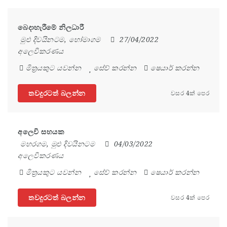
බෙදාහැරීමේ නිලධාරී
මුළු දිවයිනටම
,
හෝමාගම
27/04/2022
අලෙවිකරණය
මිත්‍රයකුට යවන්න
සේව් කරන්න
ෂෙයාර් කරන්න
තවදුරටත් බලන්න
වසර 4ක් පෙර
අලෙවි සහයක
මහරගම
,
මුළු දිවයිනටම
04/03/2022
අලෙවිකරණය
මිත්‍රයකුට යවන්න
සේව් කරන්න
ෂෙයාර් කරන්න
තවදුරටත් බලන්න
වසර 4ක් පෙර