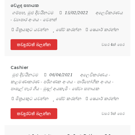
වෙළඳ සහායක
ගම්පහ
,
මුළු දිවයිනටම
15/02/2022
අලෙවිකරණය
-
ව්‍යාපාර අංශය
-
වෙනත්
මිත්‍රයකුට යවන්න
සේව් කරන්න
ෂෙයාර් කරන්න
තවදුරටත් බලන්න
වසර 4ක් පෙර
Cashier
මුළු දිවයිනටම
06/04/2021
අලෙවිකරණය
-
කළමණාකරණ
-
පරිගණක අංශය
-
පාරිභෝගික අංශය
-
පාසැල් හැර ගිය
-
මුදල් අයකැමි
-
සේවා සහායක
මිත්‍රයකුට යවන්න
සේව් කරන්න
ෂෙයාර් කරන්න
තවදුරටත් බලන්න
වසර 5ක් පෙර