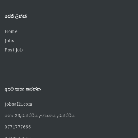
පේජ් ලින්ක්
Home
Jobs
Post Job
අපට කතා කරන්න
Jobsalli.com
නො 23,රාජගිරිය උද්‍යානය ,රාජගිරිය
0771777666