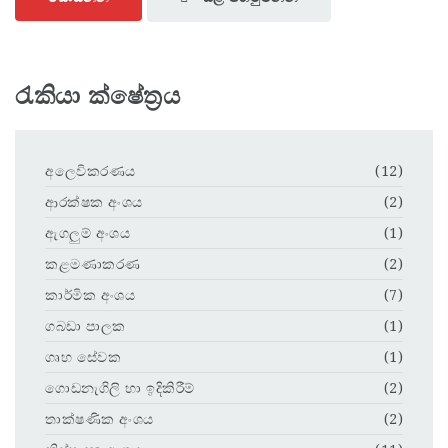
රැකියා ක්ෂේත්‍රය
අලෙවිකරණය
(12)
ආරක්ෂක අංශය
(2)
ඇගලුම් අංශය
(1)
කළමණාකරණ
(2)
කාර්මික අංශය
(7)
ගබඩා පාලක
(1)
ගෘහ සේවක
(1)
ගොඩනැගිලි හා ඉදිකිරීම්
(2)
තාක්ෂණික අංශය
(2)