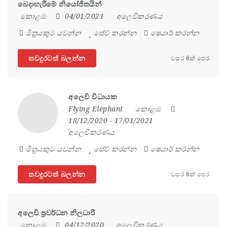
බෙදාහැරීමේ නියෝජිතයින්
කොළඹ
04/01/2021
අලෙවිකරණය
මිත්‍රයකුට යවන්න
සේව් කරන්න
ෂෙයාර් කරන්න
තවදුරටත් බලන්න
වසර 6ක් පෙර
අලෙවි විධායක
Flying Elephant
කොළඹ
18/12/2020
- 17/01/2021
අලෙවිකරණය
මිත්‍රයකුට යවන්න
සේව් කරන්න
ෂෙයාර් කරන්න
තවදුරටත් බලන්න
වසර 6ක් පෙර
අලෙවි ප්‍රවර්ධන නිලධාරී
කොළඹ
04/12/2020
අලෙවිකරණය