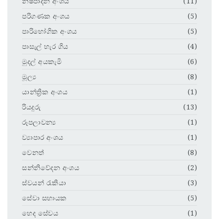
නිෂ්පාදන අංශය
(11)
පරිගණක අංශය
(5)
පාරිභෝගික අංශය
(5)
පාසැල් හැර ගිය
(4)
මුදල් අයකැමි
(6)
මූල්‍ය
(8)
යාන්ත්‍රික අංශය
(1)
රියදුරු
(13)
රූපලාවන්‍ය
(1)
ව්‍යාපාර අංශය
(1)
වෙනත්
(8)
සන්නිවේදන අංශය
(2)
ස්වයන් රැකියා
(3)
සේවා සහායක
(5)
හෙද සේවය
(1)