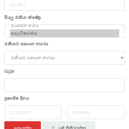
මුල්
පදය
සියලු රැකියා ක්ෂේත්‍ර
රැකියාව සොයන නගරය
වැටුප
ප්‍රකාශිත දිනය
යළි පිහිටුවන්න
සොයන්න