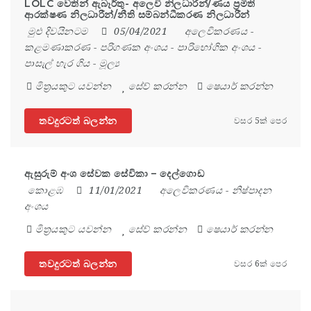
LOLC වෙතින් ඇබෑර්තු- අලෙවි නිලධාරීන්/ණය ප්‍රමිති
ආරක්ෂණ නිලධාරීන්/නීති සම්බන්ධීකරණ නිලධාරීන්
මුළු දිවයිනටම
05/04/2021
අලෙවිකරණය
-
කළමණාකරණ
-
පරිගණක අංශය
-
පාරිභෝගික අංශය
-
පාසැල් හැර ගිය
-
මූල්‍ය
මිත්‍රයකුට යවන්න
සේව් කරන්න
ෂෙයාර් කරන්න
තවදුරටත් බලන්න
වසර 5ක් පෙර
ඇසුරුම් අංශ සේවක සේවිකා – දෙල්ගොඩ
කොළඹ
11/01/2021
අලෙවිකරණය
-
නිෂ්පාදන
අංශය
මිත්‍රයකුට යවන්න
සේව් කරන්න
ෂෙයාර් කරන්න
තවදුරටත් බලන්න
වසර 6ක් පෙර