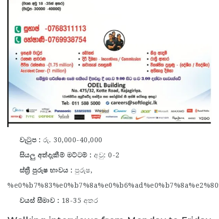
වැටුප
රු. 30,000-40,000
සියලු අත්දැකීම් මට්ටම්
අවු: 0-2
ස්ත්‍රී පුරුෂ භාවය
පුරුෂ,
%e0%b7%83%e0%b7%8a%e0%b6%ad%e0%b7%8a%e2%8
වයස් සීමාව
18-35 අතර