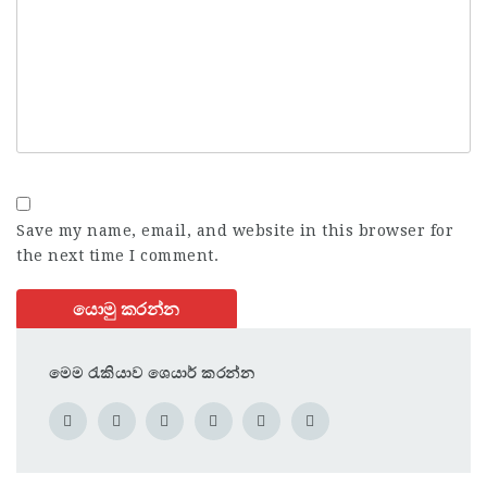
Save my name, email, and website in this browser for
the next time I comment.
මෙම රැකියාව ශෙයාර් කරන්න