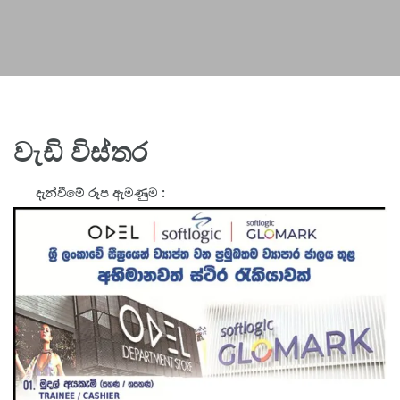
වැඩි විස්තර
දැන්වීමේ රූප ඇමණුම