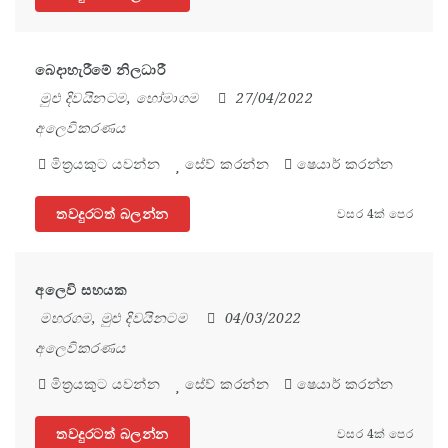
බෙදාහැරීමේ නිලධාරී
මුළු දිවයිනටම
,
හෝමාගම
27/04/2022
අලෙවිකරණය
මිත්‍රයකුට යවන්න
සේව් කරන්න
ෂෙයාර් කරන්න
තවදුරටත් බලන්න
වසර 4ක් පෙර
අලෙවි සහයක
මහරගම
,
මුළු දිවයිනටම
04/03/2022
අලෙවිකරණය
මිත්‍රයකුට යවන්න
සේව් කරන්න
ෂෙයාර් කරන්න
තවදුරටත් බලන්න
වසර 4ක් පෙර