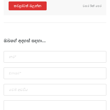
තවදුරටත් බලන්න
වසර 5ක් පෙර
ඔබගේ අදහස් සදහා...