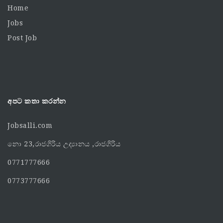
Home
Jobs
Post Job
අපට කතා කරන්න
Jobsalli.com
නො 23,රාජගිරිය උද්‍යානය ,රාජගිරිය
0771777666
0773777666