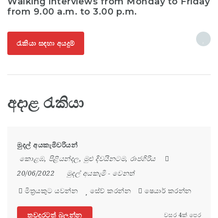
Walking interviews from Monday to Friday
from 9.00 a.m. to 3.00 p.m.
රැකියා සඳහා අයදුම්
අදාළ රැකියා
මුදල් අයකැමිවරියන්
කොළඹ
,
පිළියන්දල
,
මුළු දිවයිනටම
,
රාජගිරිය
20/06/2022
මුදල් අයකැමි
-
වෙනත්
මිත්‍රයකුට යවන්න
සේව් කරන්න
ෂෙයාර් කරන්න
තවදුරටත් බලන්න
වසර 4ක් පෙර