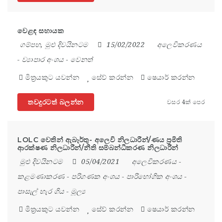
වෙළඳ සහායක
ගම්පහ
,
මුළු දිවයිනටම
15/02/2022
අලෙවිකරණය
-
ව්‍යාපාර අංශය
-
වෙනත්
මිත්‍රයකුට යවන්න
සේව් කරන්න
ෂෙයාර් කරන්න
තවදුරටත් බලන්න
වසර 4ක් පෙර
LOLC වෙතින් ඇබෑර්තු- අලෙවි නිලධාරීන්/ණය ප්‍රමිති
ආරක්ෂණ නිලධාරීන්/නීති සම්බන්ධීකරණ නිලධාරීන්
මුළු දිවයිනටම
05/04/2021
අලෙවිකරණය
-
කළමණාකරණ
-
පරිගණක අංශය
-
පාරිභෝගික අංශය
-
පාසැල් හැර ගිය
-
මූල්‍ය
මිත්‍රයකුට යවන්න
සේව් කරන්න
ෂෙයාර් කරන්න