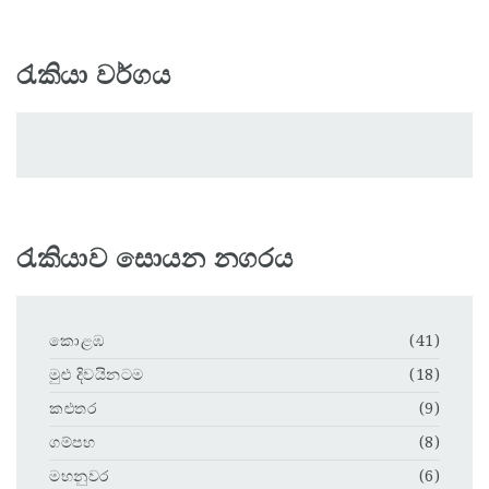
රැකියා වර්ගය
රැකියාව සොයන නගරය
කොළඹ
(41)
මුළු දිවයිනටම
(18)
කළුතර
(9)
ගම්පහ
(8)
මහනුවර
(6)