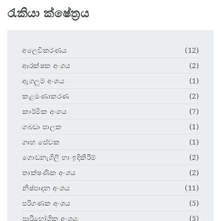
රැකියා ක්ෂේත්‍රය
අලෙවිකරණය
(12)
ආරක්ෂක අංශය
(2)
ඇගලුම් අංශය
(1)
කළමණාකරණ
(2)
කාර්මික අංශය
(7)
ගබඩා පාලක
(1)
ගෘහ සේවක
(1)
ගොඩනැගිලි හා ඉදිකිරීම්
(2)
තාක්ෂණික අංශය
(2)
නිෂ්පාදන අංශය
(11)
පරිගණක අංශය
(5)
පාරිභෝගික අංශය
(5)