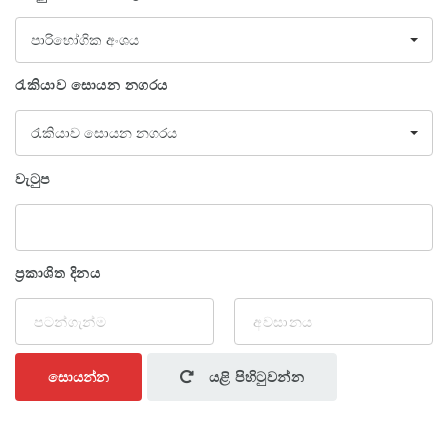
පාරිභෝගික අංශය
රැකියාව සොයන නගරය
රැකියාව සොයන නගරය
වැටුප
ප්‍රකාශිත දිනය
සොයන්න
යළි පිහිටුවන්න