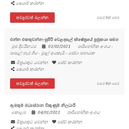
ෂෙයාර් කරන්න
තවදුරටත් බලන්න
වසර 5ක් පෙර
එන්න එකතුවන්න-සුපිරි වෙළදසැල් ක්ෂේත්‍රයේ ප්‍රමුකයා සමග
මුළු දිවයිනටම
01/02/2021
පාරිභෝගික අංශය
-
පාසැල් හැර ගිය
-
මුදල් අයකැමි
-
සේවා සහායක
මිත්‍රයකුට යවන්න
සේව් කරන්න
ෂෙයාර් කරන්න
තවදුරටත් බලන්න
වසර 6ක් පෙර
ඇමතුම් මධ්‍යස්ථාන විකුණුම් නිලධාරී
කොළඹ
04/01/2021
පාරිභෝගික අංශය
මිත්‍රයකුට යවන්න
සේව් කරන්න
ෂෙයාර් කරන්න