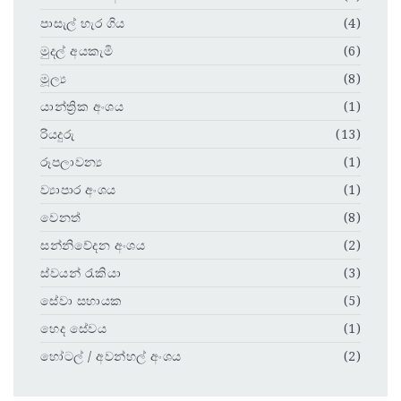
පාසැල් හැර ගිය
(4)
මුදල් අයකැමි
(6)
මූල්‍ය
(8)
යාන්ත්‍රික අංශය
(1)
රියදුරු
(13)
රූපලාවන්‍ය
(1)
ව්‍යාපාර අංශය
(1)
වෙනත්
(8)
සන්නිවේදන අංශය
(2)
ස්වයන් රැකියා
(3)
සේවා සහායක
(5)
හෙද සේවය
(1)
හෝටල් / අවන්හල් අංශය
(2)