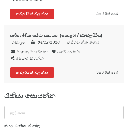
තවදුරටත් බලන්න
වසර 6ක් පෙර
පාරිභෝගික සේවා සහායක (කොළඹ / බම්බලපිටිය)
කොළඹ
04/12/2020
පාරිභෝගික අංශය
මිත්‍රයකුට යවන්න
සේව් කරන්න
ෂෙයාර් කරන්න
තවදුරටත් බලන්න
වසර 6ක් පෙර
රැකියා සොයන්න
මුල්
පදය
සියලු රැකියා ක්ෂේත්‍ර