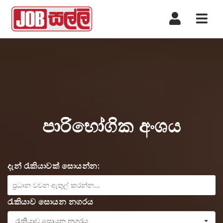
Nav
පාරිභෝගික අංශය
දැන් රැකියාවක් සොයන්න:
රැකියාව සොයන නගරය
රැකියාව සොයන නගරය