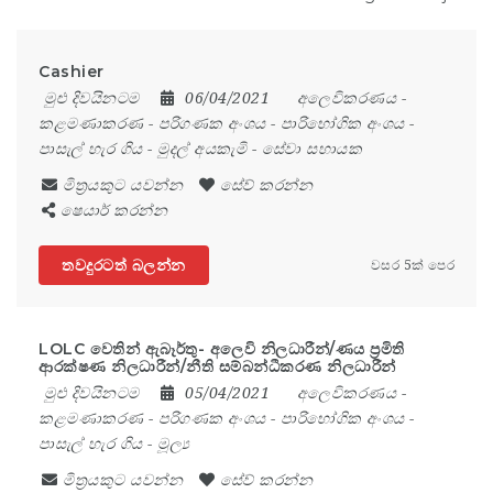
Cashier
මුළු දිවයිනටම
06/04/2021
අලෙවිකරණය
-
කළමණාකරණ
-
පරිගණක අංශය
-
පාරිභෝගික අංශය
-
පාසැල් හැර ගිය
-
මුදල් අයකැමි
-
සේවා සහායක
මිත්‍රයකුට යවන්න
සේව් කරන්න
ෂෙයාර් කරන්න
තවදුරටත් බලන්න
වසර 5ක් පෙර
LOLC වෙතින් ඇබෑර්තු- අලෙවි නිලධාරීන්/ණය ප්‍රමිති
ආරක්ෂණ නිලධාරීන්/නීති සම්බන්ධීකරණ නිලධාරීන්
මුළු දිවයිනටම
05/04/2021
අලෙවිකරණය
-
කළමණාකරණ
-
පරිගණක අංශය
-
පාරිභෝගික අංශය
-
පාසැල් හැර ගිය
-
මූල්‍ය
මිත්‍රයකුට යවන්න
සේව් කරන්න