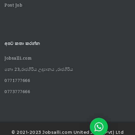
Post Job
අපට කතා කරන්න
Jobsalli.com
නො 23,රාජගිරිය උද්‍යානය ,රාජගිරිය
0771777666
0773777666
© 2021-2023 Jobsalli.com United Jobs (Pvt) Ltd