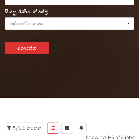
සියලු රැකියා ක්ෂේත්‍ර
පාරිභෝගික අංශය
සොයන්න
ෆිල්ටර් කරන්න
Showing 1–5 of 5 jobs