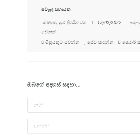
වෙළඳ සහායක
ගම්පහ
,
මුළු දිවයිනටම
15/02/2022
අලෙ
වෙනත්
මිත්‍රයකුට යවන්න
සේව් කරන්න
ෂෙයාර් 
ඔබගේ අදහස් සදහා...