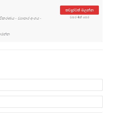
තවදුරටත් බලන්න
වසර 4ක් පෙර
විකරණය
-
ව්‍යාපාර අංශය
-
කරන්න