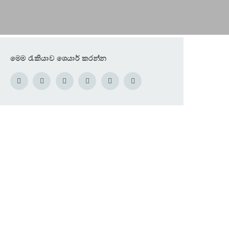
මෙම රැකියාව ශෙයාර් කරන්න