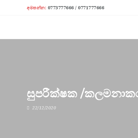
අමතන්න:
0773777666 / 0771777666
සුපරීක්ෂක /කලමනා
22/12/2020