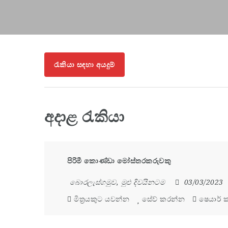
රැකියා සඳහා අයදුම්
අදාළ රැකියා
පිරිමී කොණ්ඩා මෝස්තරකරුවකු
බොරලැස්ගමුව
,
මුළු දිවයිනටම
03/03/2023
මිත්‍රයකුට යවන්න
සේව් කරන්න
ෂෙයාර් 