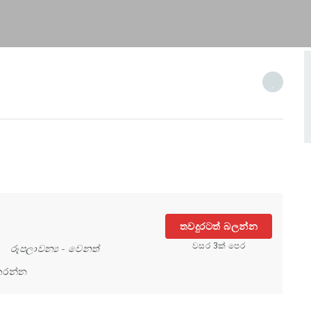
තවදුරටත් බලන්න
වසර 3ක් පෙර
රූපලාවන්‍ය
-
වෙනත්
කරන්න