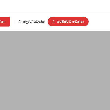
න්න
ලොග් වෙන්න
රෙජිස්ටර් වෙන්න