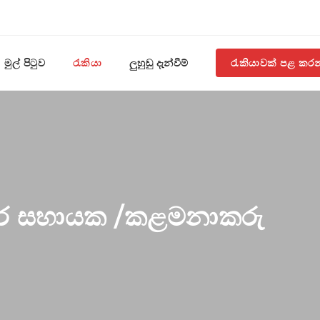
මුල් පිටුව
රැකියා
ලුහුඬු දැන්වීම්
රැකියාවක් පළ කර
කර සහායක /කළමනාකරු