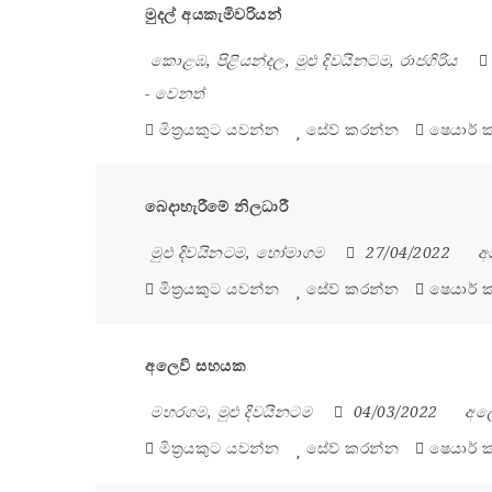
මුදල් අයකැමිවරියන්
කොළඹ
,
පිළියන්දල
,
මුළු දිවයිනටම
,
රාජගිරිය
-
වෙනත්
මිත්‍රයකුට යවන්න
සේව් කරන්න
ෂෙයාර් 
බෙදාහැරීමේ නිලධාරී
මුළු දිවයිනටම
,
හෝමාගම
27/04/2022
අ
මිත්‍රයකුට යවන්න
සේව් කරන්න
ෂෙයාර් 
අලෙවි සහයක
මහරගම
,
මුළු දිවයිනටම
04/03/2022
අල
මිත්‍රයකුට යවන්න
සේව් කරන්න
ෂෙයාර් 