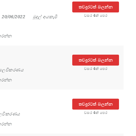
තවදුරටත් බලන්න
වසර 4ක් පෙර
20/06/2022
මුදල් අයකැමි
කරන්න
තවදුරටත් බලන්න
වසර 4ක් පෙර
ලෙවිකරණය
කරන්න
තවදුරටත් බලන්න
වසර 4ක් පෙර
ෙවිකරණය
කරන්න