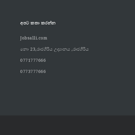
අපට කතා කරන්න
Jobsalli.com
නො 23,රාජගිරිය උද්‍යානය ,රාජගිරිය
0771777666
0773777666