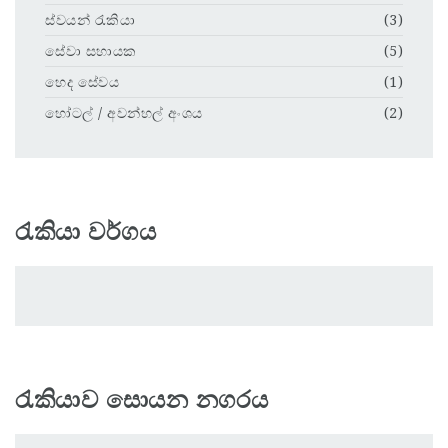
ස්වයන් රැකියා
(3)
සේවා සහායක
(5)
හෙද සේවය
(1)
හෝටල් / අවන්හල් අංශය
(2)
රැකියා වර්ගය
රැකියාව සොයන නගරය