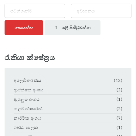
යළි පිහිටුවන්න
සොයන්න
රැකියා ක්ෂේත්‍රය
අලෙවිකරණය
(12)
ආරක්ෂක අංශය
(2)
ඇගලුම් අංශය
(1)
කළමණාකරණ
(2)
කාර්මික අංශය
(7)
ගබඩා පාලක
(1)