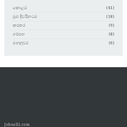
කොළඹ
(41)
මුළු දිවයිනටම
(18)
කළුතර
(9)
ගම්පහ
(8)
මහනුවර
(6)
Jobsalli.com