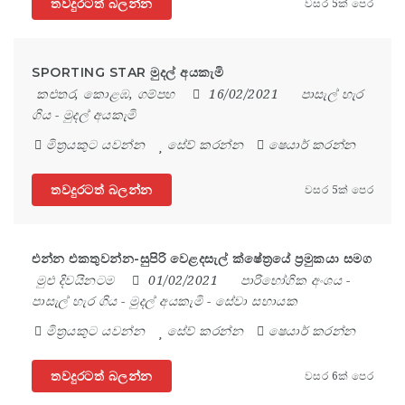
තවදුරටත් බලන්න
වසර 5ක් පෙර
SPORTING STAR මුදල් අයකැමි
කළුතර
,
කොළඹ
,
ගම්පහ
16/02/2021
පාසැල් හැර
ගිය
-
මුදල් අයකැමි
මිත්‍රයකුට යවන්න
සේව් කරන්න
ෂෙයාර් කරන්න
තවදුරටත් බලන්න
වසර 5ක් පෙර
එන්න එකතුවන්න-සුපිරි වෙළදසැල් ක්ෂේත්‍රයේ ප්‍රමුකයා සමග
මුළු දිවයිනටම
01/02/2021
පාරිභෝගික අංශය
-
පාසැල් හැර ගිය
-
මුදල් අයකැමි
-
සේවා සහායක
මිත්‍රයකුට යවන්න
සේව් කරන්න
ෂෙයාර් කරන්න
තවදුරටත් බලන්න
වසර 6ක් පෙර