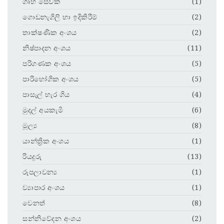
ගෘහ සේවක
(1)
ගොඩනැගිලි හා ඉදිකිරීම්
(2)
තාක්ෂණික අංශය
(2)
නිෂ්පාදන අංශය
(11)
පරිගණක අංශය
(5)
පාරිභෝගික අංශය
(5)
පාසැල් හැර ගිය
(4)
මුදල් අයකැමි
(6)
මූල්‍ය
(8)
යාන්ත්‍රික අංශය
(1)
රියදුරු
(13)
රූපලාවන්‍ය
(1)
ව්‍යාපාර අංශය
(1)
වෙනත්
(8)
සන්නිවේදන අංශය
(2)