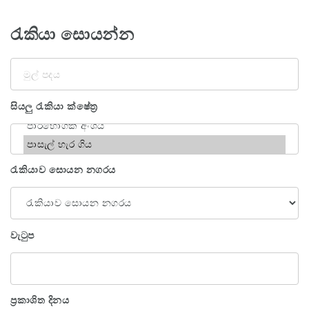
රැකියා සොයන්න
මුල්
පදය
සියලු රැකියා ක්ෂේත්‍ර
රැකියාව සොයන නගරය
වැටුප
ප්‍රකාශිත දිනය