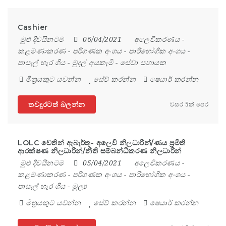
Cashier
මුළු දිවයිනටම
06/04/2021
අලෙවිකරණය
-
කළමණාකරණ
-
පරිගණක අංශය
-
පාරිභෝගික අංශය
-
පාසැල් හැර ගිය
-
මුදල් අයකැමි
-
සේවා සහායක
මිත්‍රයකුට යවන්න
සේව් කරන්න
ෂෙයාර් කරන්න
තවදුරටත් බලන්න
වසර 5ක් පෙර
LOLC වෙතින් ඇබෑර්තු- අලෙවි නිලධාරීන්/ණය ප්‍රමිති
ආරක්ෂණ නිලධාරීන්/නීති සම්බන්ධීකරණ නිලධාරීන්
මුළු දිවයිනටම
05/04/2021
අලෙවිකරණය
-
කළමණාකරණ
-
පරිගණක අංශය
-
පාරිභෝගික අංශය
-
පාසැල් හැර ගිය
-
මූල්‍ය
මිත්‍රයකුට යවන්න
සේව් කරන්න
ෂෙයාර් කරන්න