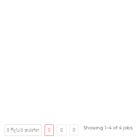
සියලු රැකියා ක්ෂේත්‍ර
සොයන්න
Showing 1–4 of 4 jobs
ෆිල්ටර් කරන්න