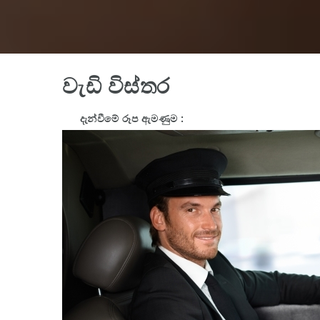
වැඩි විස්තර
දැන්වීමේ රූප ඇමණුම