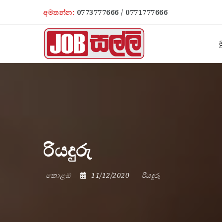
අමතන්න:
0773777666 / 0771777666
ම
රියදුරු
කොළඹ
11/12/2020
රියදුරු