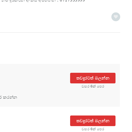
තවදුරටත් බලන්න
වසර 6ක් පෙර
ර් කරන්න
තවදුරටත් බලන්න
වසර 6ක් පෙර