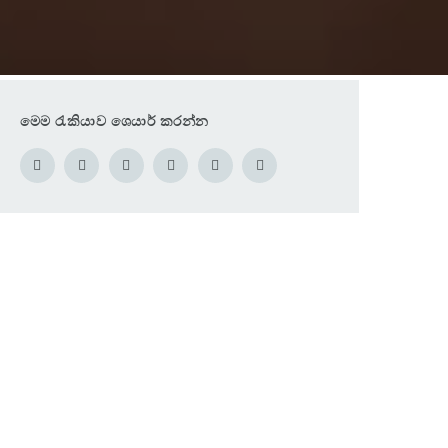
මෙම රැකියාව ශෙයාර් කරන්න