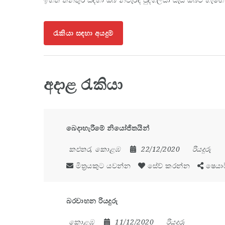
රැකියා සඳහා අයදුම්
අදාළ රැකියා
බෙදාහැරීමේ නියෝජිතයින්
කළුතර
,
කොළඹ
22/12/2020
රියදුරු
මිත්‍රයකුට යවන්න
සේව් කරන්න
ෂෙයා
බරවාහන රියදුරු
කොළඹ
11/12/2020
රියදුරු