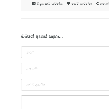
මිත්‍රයකුට යවන්න
සේව් කරන්න
ෂෙයා
ඔබගේ අදහස් සදහා...