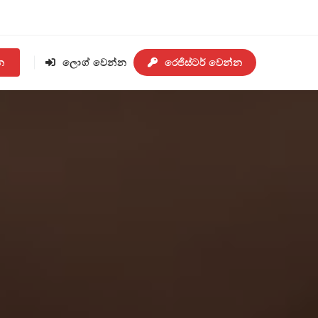
න
ලොග් වෙන්න
රෙජිස්ටර් වෙන්න