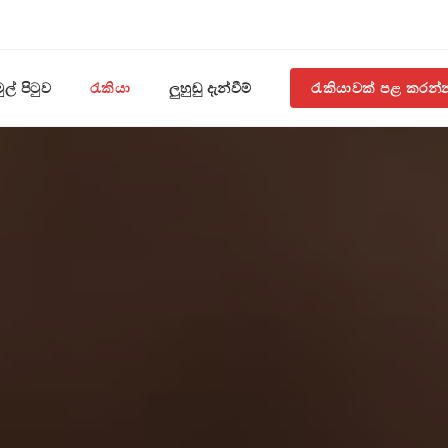
ුල් පිටුව
රැකියා
ලුහුඬු දැන්වීම්
රැකියාවක් පළ කරන්