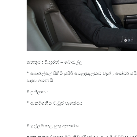
තනතුර : රියදුරන් – බොරැල්ල
* බොරැල්ලේ පිහිටි සුපිරි වෙළඳසැලකට වෑන් , මෝටර් සයිකල
සඳහා අවශ්‍යයි
# ප්‍රතිලාභ :
* ආකර්ශනීය වැටුප් පැකේජය
# ඉල්ලුම් කළ යුතු ආකාරය:
ඉහත තනතුර සඳහා ඔබ නිවැරදි පුද්ගලයා යැයි ඔබට හැ