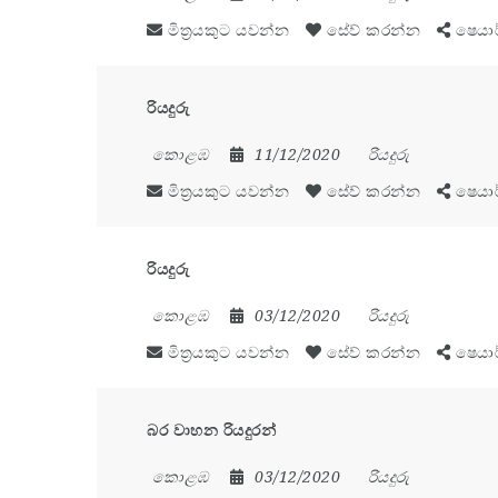
මිත්‍රයකුට යවන්න
සේව් කරන්න
ෂෙයා
රියදුරු
කොළඹ
11/12/2020
රියදුරු
මිත්‍රයකුට යවන්න
සේව් කරන්න
ෂෙයා
රියදුරු
කොළඹ
03/12/2020
රියදුරු
මිත්‍රයකුට යවන්න
සේව් කරන්න
ෂෙයා
බර වාහන රියදුරන්
කොළඹ
03/12/2020
රියදුරු