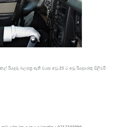
් රියදුරු බලපත්‍ර ඇති වයස අවු.25 ට අඩු රියදුරෙකු ඩිලිවරි
ඟේ නම් දුරකථන අංකය අමතන්න : 0717333999