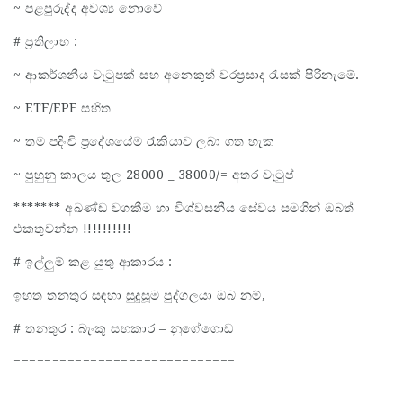
~ පළපුරුද්ද අවශ්‍ය නොවේ
# ප්‍රතිලාභ :
~ ආකර්ශනීය වැටුපක් සහ අනෙකුත් වරප්‍රසාද රැසක් පිරිනැමේ.
~ ETF/EPF සහිත
~ තම පදිංචි ප්‍රදේශයේම රැකියාව ලබා ගත හැක
~ පුහුනු කාලය තුල 28000 _ 38000/= අතර වැටුප්
******* අඛණ්ඩ වගකීම හා විශ්වසනීය සේවය සමගින් ඔබත්
එකතුවන්න !!!!!!!!!!
# ඉල්ලුම් කළ යුතු ආකාරය :
ඉහත තනතුර සඳහා සුදුසූම පුද්ගලයා ඔබ නම්,
# තනතුර : බැංකු සහකාර – නුගේගොඩ
=============================