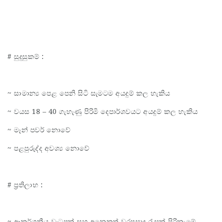
# සුදුසුකම් :
~ සාමාන්‍ය පෙළ පෙනි සිටි සැමටම අයදුම් කල හැකිය
~ වයස 18 – 40 ගැහැණු පිරිමි දෙපාර්ශවයට අයදුම් කල හැකිය
~ මෑන් පවර් නොවේ
~ පළපුරුද්ද අවශ්‍ය නොවේ
# ප්‍රතිලාභ :
~ ආකර්ශනීය වැටුපක් සහ අනෙකුත් වරප්‍රසාද රැසක් පිරිනැමේ.