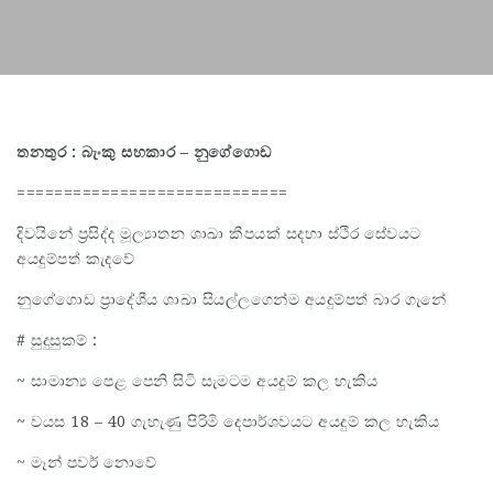
තනතුර : බැංකු සහකාර – නුගේගොඩ
=============================
දිවයිනේ ප්‍රසිද්ද මූල්‍යාතන ශාඛා කීපයක් සදහා ස්ථිර සේවයට
අයදුම්පත් කැදවේ
නුගේගොඩ ප්‍රාදේශීය ශාඛා සියල්ලගෙන්ම අයදුම්පත් බාර ගැනේ
# සුදුසුකම් :
~ සාමාන්‍ය පෙළ පෙනි සිටි සැමටම අයදුම් කල හැකිය
~ වයස 18 – 40 ගැහැණු පිරිමි දෙපාර්ශවයට අයදුම් කල හැකිය
~ මෑන් පවර් නොවේ