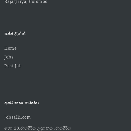
Rajagiriya, Colombo
පේජ් ලින්ක්
Home
Jobs
Post Job
අපට කතා කරන්න
Jobsalli.com
නො 23,රාජගිරිය උද්‍යානය ,රාජගිරිය