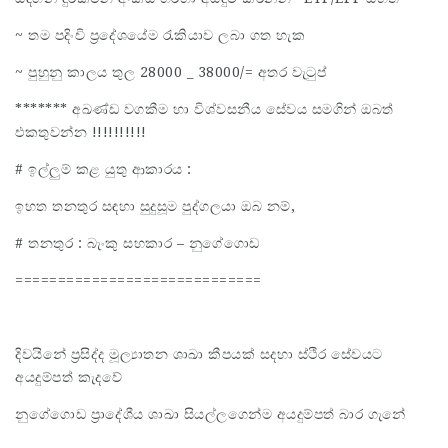
~ තම පදිංචි ප්‍රදේශයේම රැකියාව ලබා ගත හැක
~ පුහුනු කාලය තුල 28000 _ 38000/= අතර වැටුප්
******* අඛණ්ඩ වගකීම හා විශ්වසනීය සේවය සමගින් ඔබත්
එකතුවන්න !!!!!!!!!!
# ඉල්ලුම් කළ යුතු ආකාරය :
ඉහත තනතුර සඳහා සුදුසූම පුද්ගලයා ඔබ නම්,
# තනතුර : බැංකු සහකාර – නුගේගොඩ
=============================
දිවයිනේ ප්‍රසිද්ද මූල්‍යාතන ශාඛා කීපයක් සදහා ස්ථිර සේවයට
අයදුම්පත් කැදවේ
නුගේගොඩ ප්‍රාදේශීය ශාඛා සියල්ලගෙන්ම අයදුම්පත් බාර ගැනේ