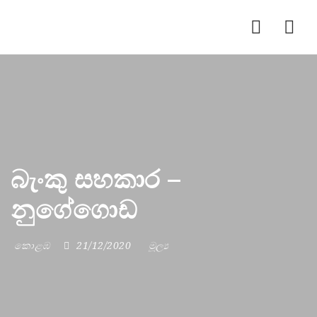
Nav
බැංකු සහකාර –
නුගේගොඩ
කොළඹ
21/12/2020
මූල්‍ය