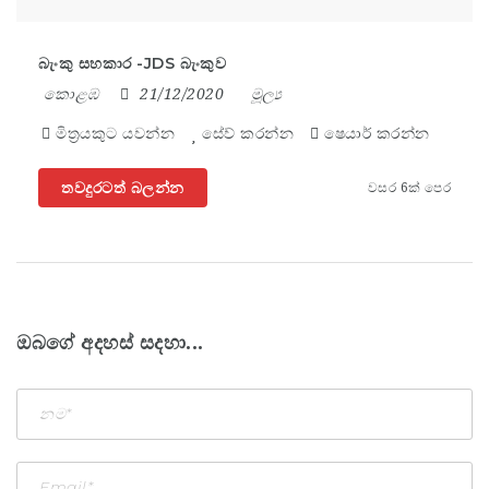
බැංකු සහකාර -JDS බැංකුව
කොළඹ
21/12/2020
මූල්‍ය
මිත්‍රයකුට යවන්න
සේව් කරන්න
ෂෙයාර් කරන්න
තවදුරටත් බලන්න
වසර 6ක් පෙර
ඔබගේ අදහස් සදහා...