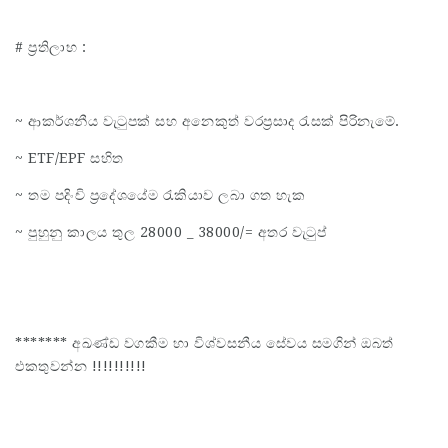
# ප්‍රතිලාභ :
~ ආකර්ශනීය වැටුපක් සහ අනෙකුත් වරප්‍රසාද රැසක් පිරිනැමේ.
~ ETF/EPF සහිත
~ තම පදිංචි ප්‍රදේශයේම රැකියාව ලබා ගත හැක
~ පුහුනු කාලය තුල 28000 _ 38000/= අතර වැටුප්
******* අඛණ්ඩ වගකීම හා විශ්වසනීය සේවය සමගින් ඔබත්
එකතුවන්න !!!!!!!!!!