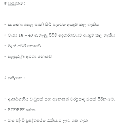
# සුදුසුකම් :
~ සාමාන්‍ය පෙළ පෙනි සිටි සැමටම අයදුම් කල හැකිය
~ වයස 18 – 40 ගැහැණු පිරිමි දෙපාර්ශවයට අයදුම් කල හැකිය
~ මෑන් පවර් නොවේ
~ පළපුරුද්ද අවශ්‍ය නොවේ
# ප්‍රතිලාභ :
~ ආකර්ශනීය වැටුපක් සහ අනෙකුත් වරප්‍රසාද රැසක් පිරිනැමේ.
~ ETF/EPF සහිත
~ තම පදිංචි ප්‍රදේශයේම රැකියාව ලබා ගත හැක