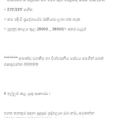
~ ETF/EPF සහිත
~ තම පදිංචි ප්‍රදේශයේම රැකියාව ලබා ගත හැක
~ පුහුනු කාලය තුල 28000 _ 38000/= අතර වැටුප්
******* අඛණ්ඩ වගකීම හා විශ්වසනීය සේවය සමගින් ඔබත්
එකතුවන්න !!!!!!!!!!
# ඉල්ලුම් කළ යුතු ආකාරය :
ඉහත තනතුර සඳහා සුදුසූම පුද්ගලයා ඔබ නම්, අමතන්න