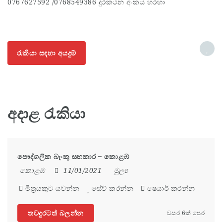
0767627592 /0768549386 දුරකථන අංකය හරහා
රැකියා සඳහා අයදුම්
අදාළ රැකියා
පෞද්ගලික බැංකු සහකාර – කොළඹ
කොළඹ
11/01/2021
මූල්‍ය
මිත්‍රයකුට යවන්න
සේව් කරන්න
ෂෙයාර් කරන්න
තවදුරටත් බලන්න
වසර 6ක් පෙර