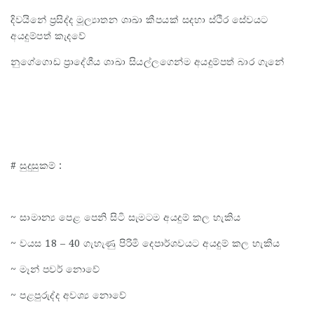
දිවයිනේ ප්‍රසිද්ද මූල්‍යාතන ශාඛා කීපයක් සදහා ස්ථිර සේවයට
අයදුම්පත් කැදවේ
නුගේගොඩ ප්‍රාදේශීය ශාඛා සියල්ලගෙන්ම අයදුම්පත් බාර ගැනේ
# සුදුසුකම් :
~ සාමාන්‍ය පෙළ පෙනි සිටි සැමටම අයදුම් කල හැකිය
~ වයස 18 – 40 ගැහැණු පිරිමි දෙපාර්ශවයට අයදුම් කල හැකිය
~ මෑන් පවර් නොවේ
~ පළපුරුද්ද අවශ්‍ය නොවේ