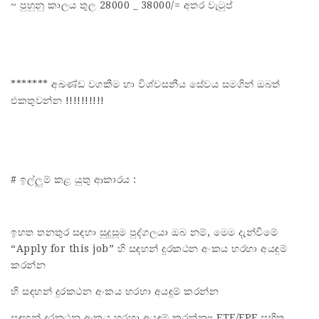
~ පුහුනු කාලය තුල 28000 _ 38000/= අතර වැටුප්
******* අඛණ්ඩ වගකීම හා විශ්වසනීය සේවය සමගින් ඔබත්
එකතුවන්න !!!!!!!!!!
# ඉල්ලුම් කළ යුතු ආකාරය :
ඉහත තනතුර සඳහා සුදුසූම පුද්ගලයා ඔබ නම්, මෙම දැන්වීමේ
“Apply for this job” හි සඳහන් දුරකථන අංකය හරහා අයඳුම්
කරන්න
හි සඳහන් දුරකථන අංකය හරහා අයඳුම් කරන්න
සඳහන් දුරකථන අංකය හරහා අයඳුම් කරන්න~ ETF/EPF සහිත