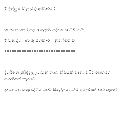
# ඉල්ලුම් කළ යුතු ආකාරය :
ඉහත තනතුර සඳහා සුදුසූම පුද්ගලයා ඔබ නම්,
# තනතුර : බැංකු සහකාර – නුගේගොඩ
=============================
දිවයිනේ ප්‍රසිද්ද මූල්‍යාතන ශාඛා කීපයක් සදහා ස්ථිර සේවයට
අයදුම්පත් කැදවේ
නුගේගොඩ ප්‍රාදේශීය ශාඛා සියල්ලගෙන්ම අයදුම්පත් බාර ගැනේ