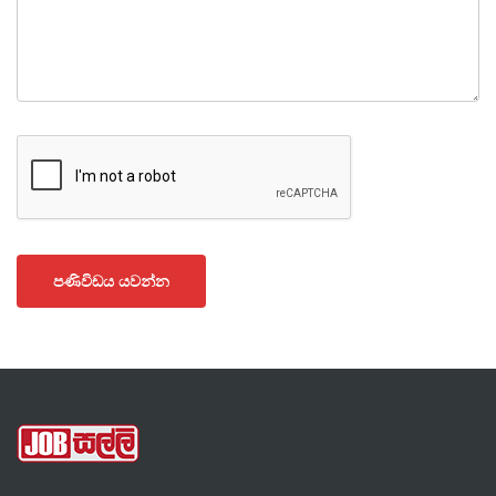
පණිවිඩය යවන්න