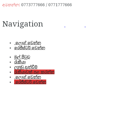
අමතන්න:
0773777666 / 0771777666
Navigation
ලොග් වෙන්න
රෙජිස්ටර් වෙන්න
මුල් පිටුව
රැකියා
ලුහුඬු දැන්වීම්
රැකියාවක් පළ කරන්න
ලොග් වෙන්න
රෙජිස්ටර් වෙන්න