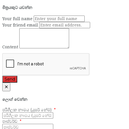
මිත්‍රයකුට යවන්න
Your full name
Your friend email
Content
Send
×
ලොග් වෙන්න
පරිශීලක නාමය (යුසර් නේම්)
පාස්වර්ඩ්