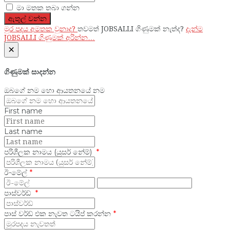
මා මතක තබා ගන්න
ඇතුල් වන්න
මුර පදය අමතක වුනාද?
තවමත් JOBSALLI ගිණුමක් නැත්ද?
දැන්ම
JOBSALLI ගිණුමක් අරින්න…
×
ගිණුමක් සාදන්න
ඔබගේ නම හො ආයතනයේ නම
First name
Last name
පරිශීලක නාමය (යුසර් නේම්)
ඊ-මේල්
පාස්වර්ඩ්
පාස් වර්ඩ් එක නැවත ටයිප් කරන්න