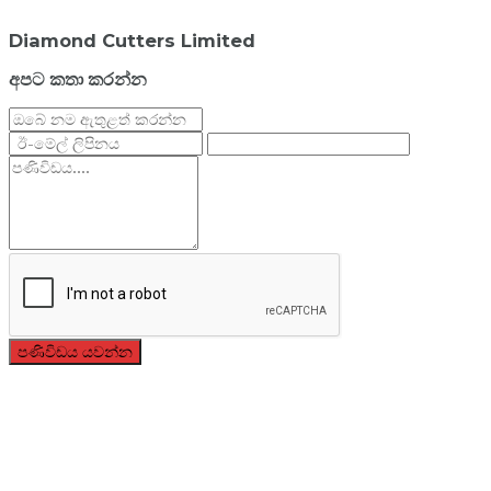
Diamond Cutters Limited
අපට කතා කරන්න
පණිවිඩය යවන්න