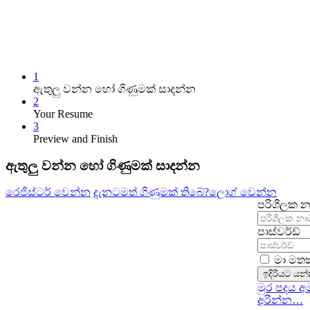
1
ඇතුලු වන්න හෝ ගිණුමක් සාදන්න
2
Your Resume
3
Preview and Finish
ඇතුලු වන්න හෝ ගිණුමක් සාදන්න
රෙජිස්ටර් වෙන්න
දැනටමත් ගිණුමක් තිබේ?
ලොග් වෙන්න
පරිශීලක න
පාස්වර්ඩ්
මා මතක
ඉදිරියට යන
මුර පදය 
අරින්න…