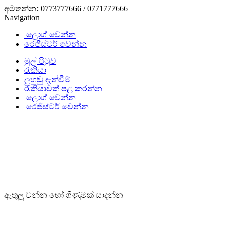
අමතන්න:
0773777666 / 0771777666
Navigation
ලොග් වෙන්න
රෙජිස්ටර් වෙන්න
මුල් පිටුව
රැකියා
ලුහුඬු දැන්වීම්
රැකියාවක් පළ කරන්න
ලොග් වෙන්න
රෙජිස්ටර් වෙන්න
ඇතුලු වන්න හෝ ගිණුමක් සාදන්න