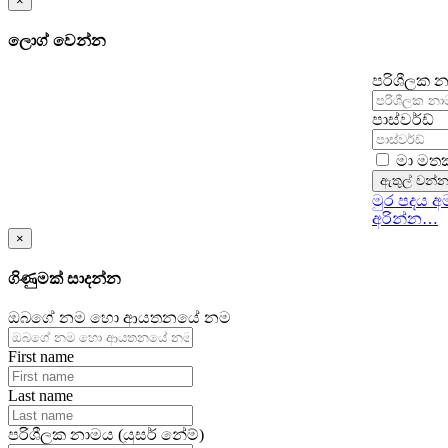
×
ලොග් වෙන්න
පරිශීලක න
පාස්වර්ඩ්
මා මතක
ඇතුල් වන්
මුර පදය 
අරින්න…
×
ගිණුමක් සාදන්න
ඔබගේ නම හො ආයතනයේ නම
First name
Last name
පරිශීලක නාමය (යුසර් නේම්)