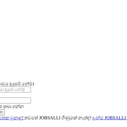
ාමය (යුසර් නේම්)
 තබා ගන්න
්න
අමතක වුනාද?
තවමත් JOBSALLI ගිණුමක් නැත්ද?
දැන්ම JOBSALLI 