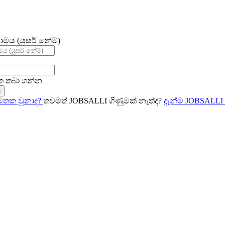
ාමය (යුසර් නේම්)
 තබා ගන්න
න
අමතක වුනාද?
තවමත් JOBSALLI ගිණුමක් නැත්ද?
දැන්ම JOBSALLI 