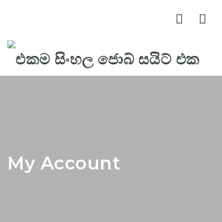
Nav
My Account